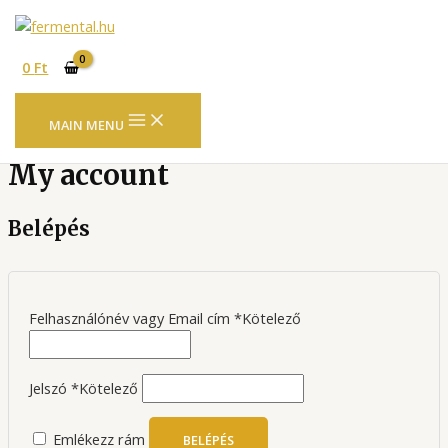
Skip to content
0
Ft
MAIN MENU
My account
Belépés
Felhasználónév vagy Email cím
*
Kötelező
Jelszó
*
Kötelező
Emlékezz rám
BELÉPÉS